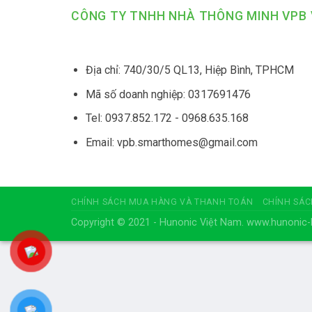
CÔNG TY TNHH NHÀ THÔNG MINH VPB 
Địa chỉ: 740/30/5 QL13, Hiệp Bình, TPHCM
Mã số doanh nghiệp: 0317691476
Tel: 0937.852.172 - 0968.635.168
Email: vpb.smarthomes@gmail.com
CHÍNH SÁCH MUA HÀNG VÀ THANH TOÁN
CHÍNH SÁC
Copyright © 2021 - Hunonic Việt Nam. www.hunoni