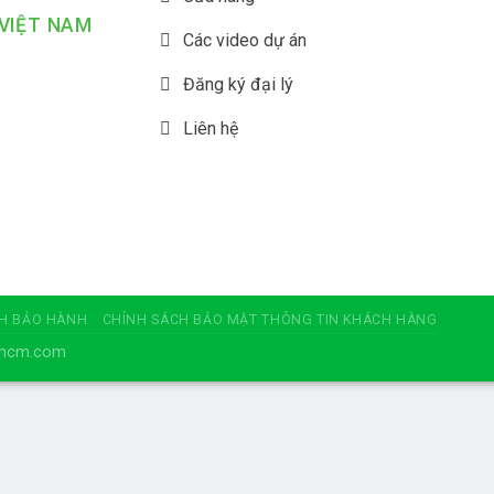
VIỆT NAM
Các video dự án
Đăng ký đại lý
Liên hệ
H BẢO HÀNH
CHÍNH SÁCH BẢO MẬT THÔNG TIN KHÁCH HÀNG
c-hcm.com