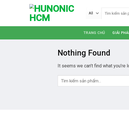
Skip
Tìm
to
kiếm:
content
TRANG CHỦ
GIẢI PHÁ
Nothing Found
It seems we can’t find what you’re l