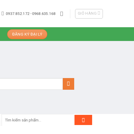
GIỎ HÀNG
0937.852.172 -0968.635.168
ĐĂNG KÝ ĐẠI LÝ
Tìm
kiếm: