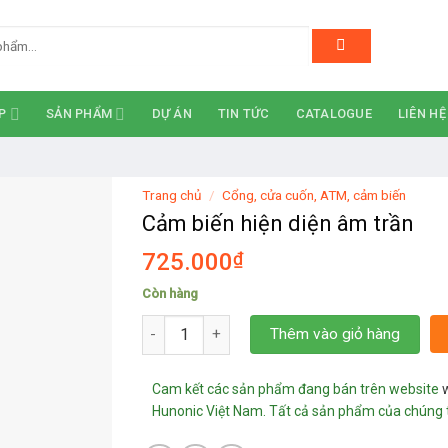
P
SẢN PHẨM
DỰ ÁN
TIN TỨC
CATALOGUE
LIÊN HỆ
Trang chủ
/
Cổng, cửa cuốn, ATM, cảm biến
Cảm biến hiện diện âm trần
725.000
₫
Còn hàng
Cảm biến hiện diện âm trần số lượng
Thêm vào giỏ hàng
Cam kết các sản phẩm đang bán trên website
Hunonic Việt Nam. Tất cả sản phẩm của chúng tô