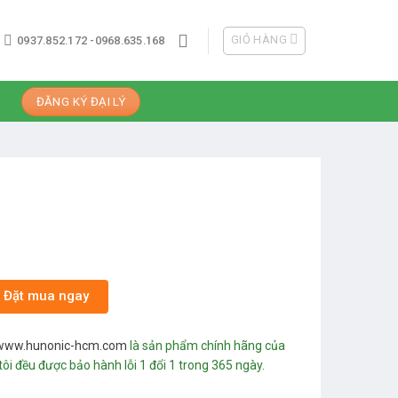
GIỎ HÀNG
0937.852.172 -0968.635.168
ĐĂNG KÝ ĐẠI LÝ
Đặt mua ngay
www.hunonic-hcm.com
là sản phẩm chính hãng của
i đều được bảo hành lỗi 1 đổi 1 trong 365 ngày.